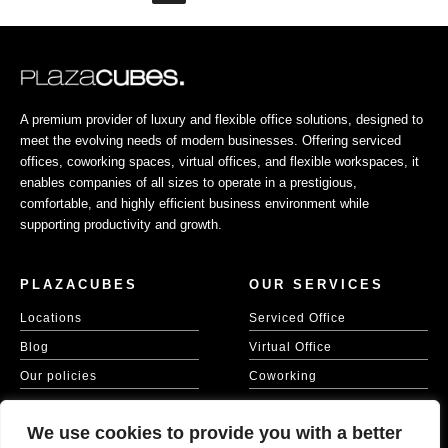
A premium provider of luxury and flexible office solutions, designed to
meet the evolving needs of modern businesses. Offering serviced
offices, coworking spaces, virtual offices, and flexible workspaces, it
enables companies of all sizes to operate in a prestigious,
comfortable, and highly efficient business environment while
supporting productivity and growth.
PLAZACUBES
OUR SERVICES
Locations
Serviced Office
Blog
Virtual Office
Our policies
Coworking
Our Cookie Policy
Meeting Spaces
We use cookies to provide you with a better
KVKK