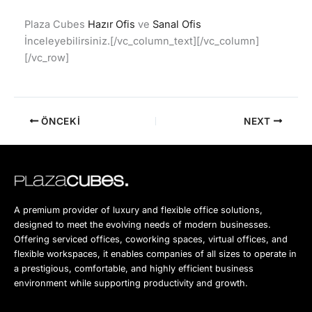
Plaza Cubes
Hazır Ofis
ve
Sanal Ofis
İnceleyebilirsiniz.[/vc_column_text][/vc_column]
[/vc_row]
ÖNCEKI
NEXT
A premium provider of luxury and flexible office solutions,
designed to meet the evolving needs of modern businesses.
Offering serviced offices, coworking spaces, virtual offices, and
flexible workspaces, it enables companies of all sizes to operate in
a prestigious, comfortable, and highly efficient business
environment while supporting productivity and growth.