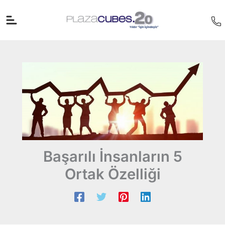
İçeriğe
atla
Başarılı İnsanların 5
Ortak Özelliği