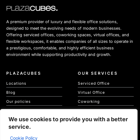
A premium provider of luxury and flexible office solutions,
designed to meet the evolving needs of modern businesses.
Offering serviced offices, coworking spaces, virtual offices, and
flexible workspaces, it enables companies of all sizes to operate in
a prestigious, comfortable, and highly efficient business
environment while supporting productivity and growth.
PLAZACUBES
OUR SERVICES
Locations
Serviced Office
Blog
Virtual Office
Our policies
Coworking
Our Cookie Policy
Meeting Spaces
We use cookies to provide you with a better
KVKK
service.
Cookie Policy