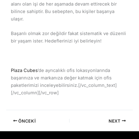
alanı olan işi de her aşamada devam ettirecek bir
bilince sahiptir. Bu sebepten, bu kişiler başarıya
ulaşır.
Başarılı olmak zor değildir fakat sistematik ve düzenli
bir yaşam ister. Hedeflerinizi iyi belirleyin!
Plaza Cubes
‘de ayrıcalıklı ofis lokasyonlarında
başarınıza ve markanıza değer katmak için ofis
paketlerimizi inceleyebilirsiniz.[/vc_column_text]
[/vc_column][/vc_row]
ÖNCEKI
NEXT