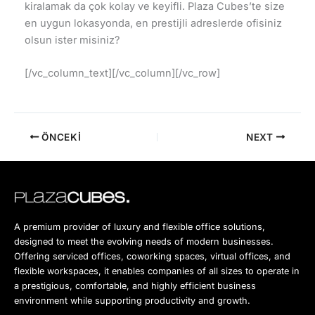
kiralamak da çok kolay ve keyifli. Plaza Cubes’te size
en uygun lokasyonda, en prestijli adreslerde ofisiniz
olsun ister misiniz?
[/vc_column_text][/vc_column][/vc_row]
ÖNCEKI
NEXT
A premium provider of luxury and flexible office solutions,
designed to meet the evolving needs of modern businesses.
Offering serviced offices, coworking spaces, virtual offices, and
flexible workspaces, it enables companies of all sizes to operate in
a prestigious, comfortable, and highly efficient business
environment while supporting productivity and growth.