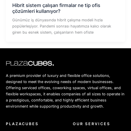
Hibrit sistem çalışan firmalar ne tip ofis
çözümleri kullanıyor?
Günümüz iş dünyasında hibrit çalışma modeli hızla
popülerleşiyor. Pandemi sonrası hayatımıza kalıcı olarak
giren bu esnek sistem, çalışanların hem ofiste
A premium provider of luxury and flexible office solutions,
designed to meet the evolving needs of modern businesses.
Offering serviced offices, coworking spaces, virtual offices, and
flexible workspaces, it enables companies of all sizes to operate in
a prestigious, comfortable, and highly efficient business
environment while supporting productivity and growth.
PLAZACUBES
OUR SERVICES