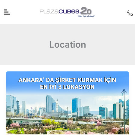
İçeriğe
atla
Location