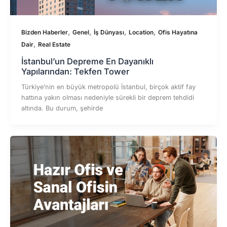
,
,
,
,
Bizden Haberler
Genel
İş Dünyası
Location
Ofis Hayatına
,
Dair
Real Estate
İstanbul’un Depreme En Dayanıklı
Yapılarından: Tekfen Tower
Türkiye’nin en büyük metropolü İstanbul, birçok aktif fay
hattına yakın olması nedeniyle sürekli bir deprem tehdidi
altında. Bu durum, şehirde