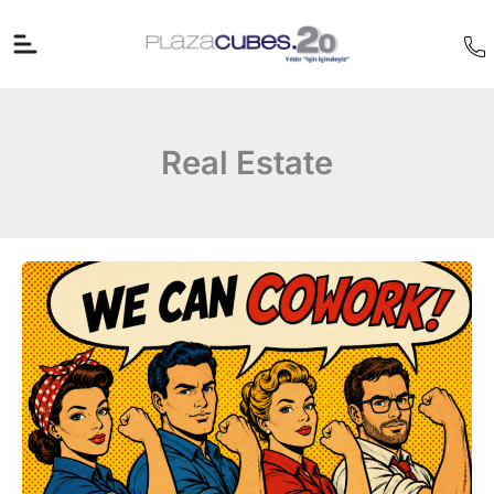
İçeriğe
atla
Real Estate