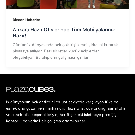
Bizden Haberler
Ankara Hazır Ofislerinde Tüm Mobilyalarınız
Hazır!
Günümüz dünyasında pek çok kişi kendi şirketini kurarak
piyasaya atılıyor. Bazı şirketler küçük ekiplerden
oluşabiliyor. Bu ekiplerin çalışması için bir
İş dünyasının beklentilerini en üst seviyede karşılayan lüks ve
esnek ofis çözümleri markasıdır. Hazır ofis, coworking, sanal ofis
ve esnek ofis seçenekleriyle, her ölçekteki işletmeye prestijli,
konforlu ve verimli bir çalışma ortamı sunar.