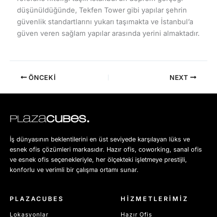
düşünüldüğünde, Tekfen Tower gibi yapılar şehrin
güvenlik standartlarını yukarı taşımakta ve İstanbul’a
güven veren sağlam yapılar arasında yerini almaktadır.
ÖNCEKI
NEXT
İş dünyasının beklentilerini en üst seviyede karşılayan lüks ve
esnek ofis çözümleri markasıdır. Hazır ofis, coworking, sanal ofis
ve esnek ofis seçenekleriyle, her ölçekteki işletmeye prestijli,
konforlu ve verimli bir çalışma ortamı sunar.
PLAZACUBES
HİZMETLERİMİZ
Lokasyonlar
Hazır Ofis