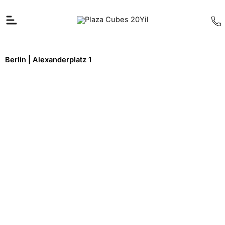
İçeriğe
atla
Berlin | Alexanderplatz 1