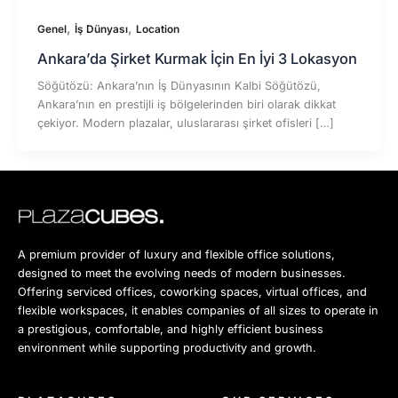
,
,
Genel
İş Dünyası
Location
Ankara’da Şirket Kurmak İçin En İyi 3 Lokasyon
Söğütözü: Ankara’nın İş Dünyasının Kalbi Söğütözü,
Ankara’nın en prestijli iş bölgelerinden biri olarak dikkat
çekiyor. Modern plazalar, uluslararası şirket ofisleri […]
A premium provider of luxury and flexible office solutions,
designed to meet the evolving needs of modern businesses.
Offering serviced offices, coworking spaces, virtual offices, and
flexible workspaces, it enables companies of all sizes to operate in
a prestigious, comfortable, and highly efficient business
environment while supporting productivity and growth.