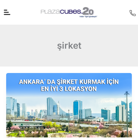
İçeriğe
atla
şirket