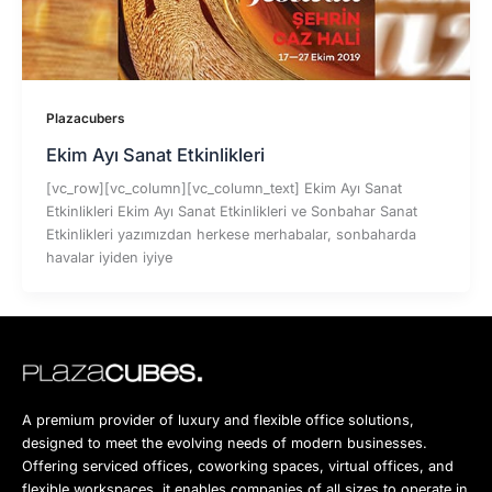
Plazacubers
Ekim Ayı Sanat Etkinlikleri
[vc_row][vc_column][vc_column_text] Ekim Ayı Sanat
Etkinlikleri Ekim Ayı Sanat Etkinlikleri ve Sonbahar Sanat
Etkinlikleri yazımızdan herkese merhabalar, sonbaharda
havalar iyiden iyiye
A premium provider of luxury and flexible office solutions,
designed to meet the evolving needs of modern businesses.
Offering serviced offices, coworking spaces, virtual offices, and
flexible workspaces, it enables companies of all sizes to operate in