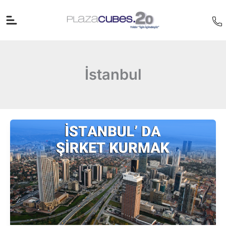
İçeriğe
atla
İstanbul