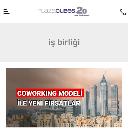
İçeriğe
atla
iş birliği