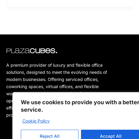
A premium provider of luxury and flexible office
solutions, designed to meet the evolving needs of
modern businesses. Offering serviced offices,
coworking spaces, virtual offices, and flexible
workspaces, it enables companies of all sizes to
operate in a prestigious, comfortable, and highly
We use cookies to provide you with a bette
efficient business environment while supporting
service.
productivity and growth.
Cookie Policy
Reject All
Accept All