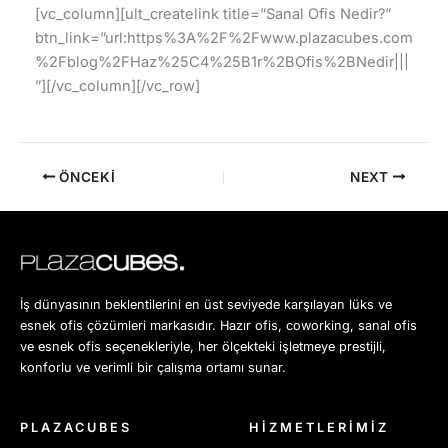
[vc_column][ult_createlink title=”Sanal Ofis Nedir?”
btn_link=”url:https%3A%2F%2Fwww.plazacubes.com
%2Fblog%2FHaz%25C4%25B1r%2BOfis%2BNedir|||
”][/vc_column][/vc_row]
ÖNCEKI
NEXT
İş dünyasının beklentilerini en üst seviyede karşılayan lüks ve
esnek ofis çözümleri markasıdır. Hazır ofis, coworking, sanal ofis
ve esnek ofis seçenekleriyle, her ölçekteki işletmeye prestijli,
konforlu ve verimli bir çalışma ortamı sunar.
PLAZACUBES
HİZMETLERİMİZ