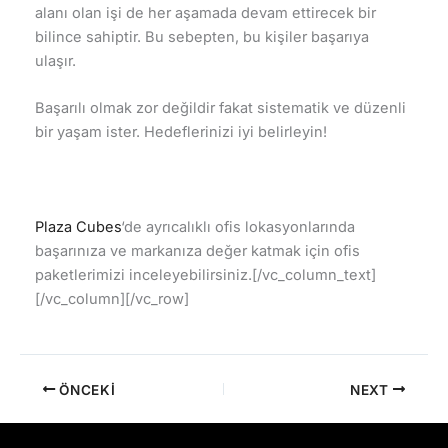
alanı olan işi de her aşamada devam ettirecek bir
bilince sahiptir. Bu sebepten, bu kişiler başarıya
ulaşır.
Başarılı olmak zor değildir fakat sistematik ve düzenli
bir yaşam ister. Hedeflerinizi iyi belirleyin!
Plaza Cubes
‘de ayrıcalıklı ofis lokasyonlarında
başarınıza ve markanıza değer katmak için ofis
paketlerimizi inceleyebilirsiniz.[/vc_column_text]
[/vc_column][/vc_row]
ÖNCEKI
NEXT