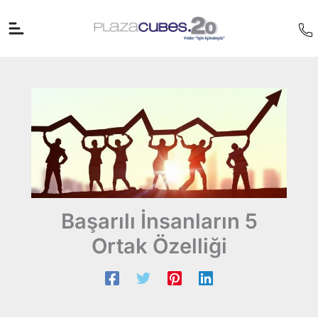
İçeriğe
atla
Başarılı İnsanların 5
Ortak Özelliği