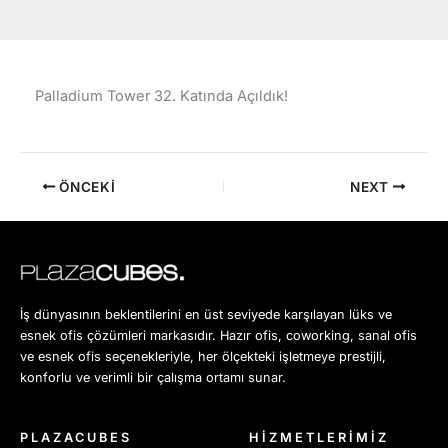
Palladium Tower 32. Katında Açıldık!
ÖNCEKI
NEXT
İş dünyasının beklentilerini en üst seviyede karşılayan lüks ve
esnek ofis çözümleri markasıdır. Hazır ofis, coworking, sanal ofis
ve esnek ofis seçenekleriyle, her ölçekteki işletmeye prestijli,
konforlu ve verimli bir çalışma ortamı sunar.
PLAZACUBES
HİZMETLERİMİZ