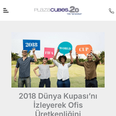
İçeriğe
atla
2018 Dünya Kupası’nı
İzleyerek Ofis
Üretkenliğini