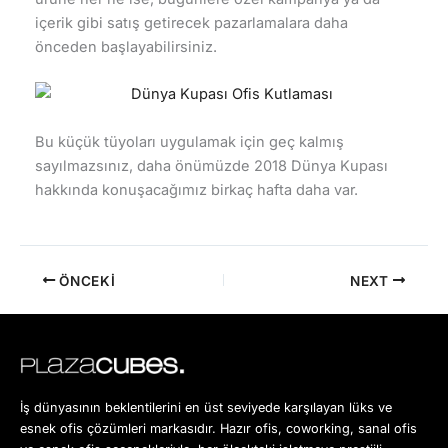
içerik gibi satış getirecek pazarlamalara daha
önceden başlayabilirsiniz.
Bu küçük tüyoları uygulamak için geç kalmış
sayılmazsınız, daha önümüzde 2018 Dünya Kupası
hakkında konuşacağımız birkaç hafta daha var.
ÖNCEKI
NEXT
İş dünyasının beklentilerini en üst seviyede karşılayan lüks ve
esnek ofis çözümleri markasıdır. Hazır ofis, coworking, sanal ofis