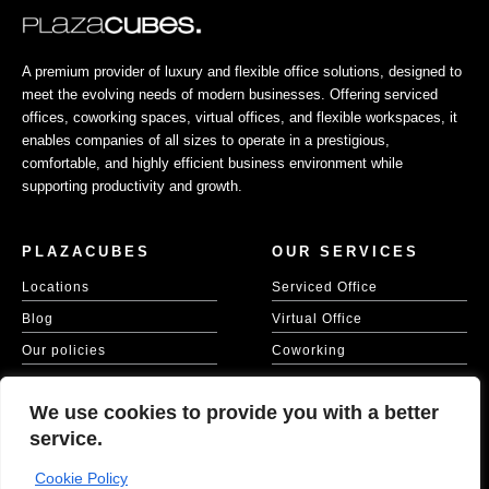
A premium provider of luxury and flexible office solutions, designed to
meet the evolving needs of modern businesses. Offering serviced
offices, coworking spaces, virtual offices, and flexible workspaces, it
enables companies of all sizes to operate in a prestigious,
comfortable, and highly efficient business environment while
supporting productivity and growth.
PLAZACUBES
OUR SERVICES
Locations
Serviced Office
Blog
Virtual Office
Our policies
Coworking
Our Cookie Policy
Meeting Spaces
We use cookies to provide you with a better
KVKK
service.
Cookie Policy