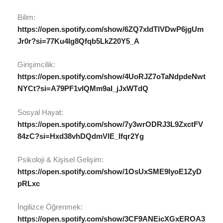
Bilim:
https://open.spotify.com/show/6ZQ7xIdTlVDwP6jgUm
Jr0r?si=77Ku4Ig8Qfqb5LkZ20Y5_A
Girişimcilik:
https://open.spotify.com/show/4UoRJZ7oTaNdpdeNwt
NYCt?si=A79PF1vIQMm9aI_jJxWTdQ
Sosyal Hayat:
https://open.spotify.com/show/7y3wrODRJ3L9ZxctFV
84zC?si=Hxd38vhDQdmVlE_Ifqr2Yg
Psikoloji & Kişisel Gelişim:
https://open.spotify.com/show/1OsUxSME9IyoE1ZyD
pRLxc
İngilizce Öğrenmek:
https://open.spotify.com/show/3CF9ANEicXGxEROA3