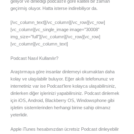
geliyor ve dinlediği podcast’e göre kaliteli bir zaman
geçirmiş oluyor. Hatta isterse indirebiliyor da.
[/vc_column_text][/vc_column][/vc_row][vc_row]
[vc_column][vc_single_image image=”30008″
img_size=”full”][/vc_column][/vc_row][vc_row]
[vc_column][vc_column_text]
Podcast Nasıl Kullanılır?
Araştırmaya göre insanlar dinlemeyi okumaktan daha
kolay ve ulaşılabilir buluyor. Eğer akıllı telefonunuz ve
internetiniz var ise Podcast’lere kolayca ulaşabilirsiniz,
dinlerken diğer işlerinizi yapabilirsiniz. Podcast dinlemek
için iOS, Android, Blackberry OS, Windowsphone gibi
işletim sistemlerinden herhangi birine sahip olmanız
yeterlidir.
Apple iTunes hesabınızdan ücretsiz Podcast dinleyebilir