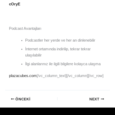
cOryE
Podcast Avantajları
Podcastler her yerde ve her an dinlenebilir
İnternet ortamında indirilip, tekrar tekrar
ulaşılabilir
İlgi alanlarınız ile ilgili bilgilere kolayca ulaşma
plazacubes.com
[/vc_column_text][/vc_column][/vc_row]
ÖNCEKI
NEXT