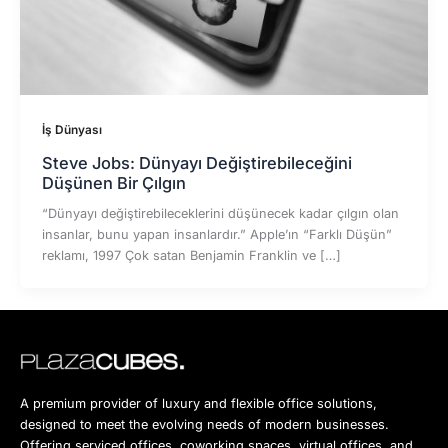
İş Dünyası
Steve Jobs: Dünyayı Değiştirebileceğini
Düşünen Bir Çılgın
“Dünyayı değiştirebileceklerini düşünecek kadar çılgın olan
insanlar, bunu yapan insanlardır.” Apple’ın “Farklı Düşün”
reklamı, 1997 Çok satan Benjamin Franklin ve […]
A premium provider of luxury and flexible office solutions,
designed to meet the evolving needs of modern businesses.
Offering serviced offices, coworking spaces, virtual offices, and