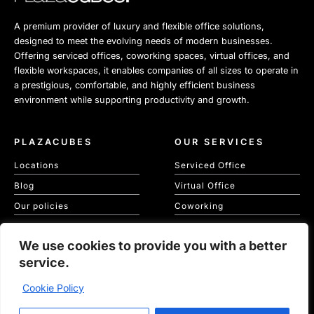
A premium provider of luxury and flexible office solutions,
designed to meet the evolving needs of modern businesses.
Offering serviced offices, coworking spaces, virtual offices, and
flexible workspaces, it enables companies of all sizes to operate in
a prestigious, comfortable, and highly efficient business
environment while supporting productivity and growth.
PLAZACUBES
OUR SERVICES
Locations
Serviced Office
Blog
Virtual Office
Our policies
Coworking
Our Cookie Policy
Meeting Spaces
We use cookies to provide you with a better
KVKK
service.
Cookie Policy
Copyright © 2026 Plaza Cubes | Website
Ajanweb