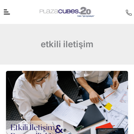
İçeriğe
atla
etkili iletişim