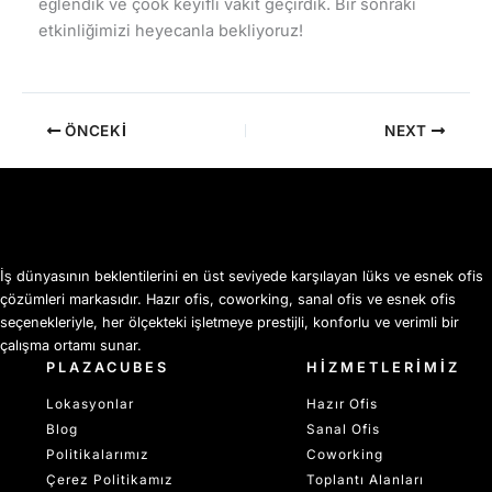
eğlendik ve çook keyifli vakit geçirdik. Bir sonraki
etkinliğimizi heyecanla bekliyoruz!
ÖNCEKI
NEXT
İş dünyasının beklentilerini en üst seviyede karşılayan lüks ve esnek ofis
çözümleri markasıdır. Hazır ofis, coworking, sanal ofis ve esnek ofis
seçenekleriyle, her ölçekteki işletmeye prestijli, konforlu ve verimli bir
çalışma ortamı sunar.
PLAZACUBES
HİZMETLERİMİZ
Lokasyonlar
Hazır Ofis
Blog
Sanal Ofis
Politikalarımız
Coworking
Çerez Politikamız
Toplantı Alanları