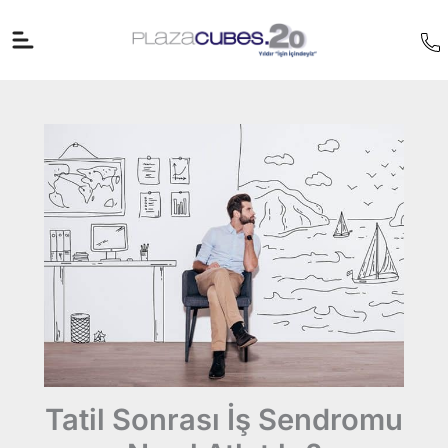
İçeriğe
atla
Tatil Sonrası İş Sendromu