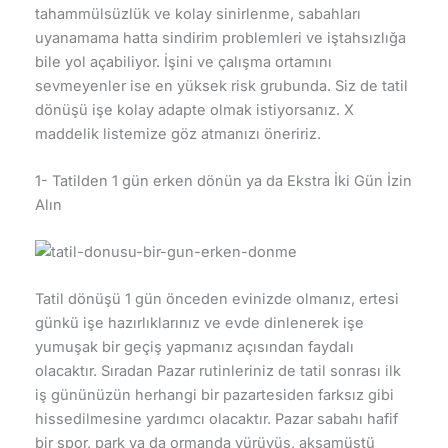
tahammülsüzlük ve kolay sinirlenme, sabahları
uyanamama hatta sindirim problemleri ve iştahsızlığa
bile yol açabiliyor. İşini ve çalışma ortamını
sevmeyenler ise en yüksek risk grubunda. Siz de tatil
dönüşü işe kolay adapte olmak istiyorsanız. X
maddelik listemize göz atmanızı öneririz.
1- Tatilden 1 gün erken dönün ya da Ekstra İki Gün İzin
Alın
Tatil dönüşü 1 gün önceden evinizde olmanız, ertesi
günkü işe hazırlıklarınız ve evde dinlenerek işe
yumuşak bir geçiş yapmanız açısından faydalı
olacaktır. Sıradan Pazar rutinleriniz de tatil sonrası ilk
iş gününüzün herhangi bir pazartesiden farksız gibi
hissedilmesine yardımcı olacaktır. Pazar sabahı hafif
bir spor, park ya da ormanda yürüyüş, akşamüstü