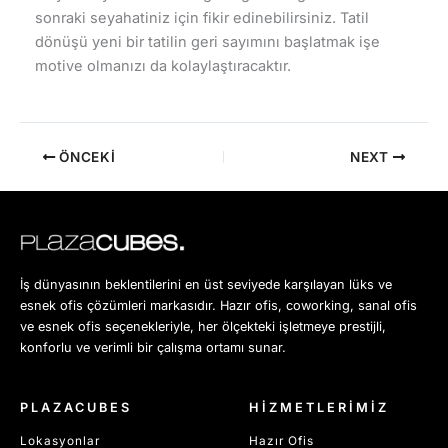
sonraki seyahatiniz için fikir edinebilirsiniz. Tatil
dönüşü yeni bir tatilin geri sayımını başlatmak işe
motive olmanızı da kolaylaştıracaktır.
ÖNCEKI
NEXT
İş dünyasının beklentilerini en üst seviyede karşılayan lüks ve
esnek ofis çözümleri markasıdır. Hazır ofis, coworking, sanal ofis
ve esnek ofis seçenekleriyle, her ölçekteki işletmeye prestijli,
konforlu ve verimli bir çalışma ortamı sunar.
PLAZACUBES
HİZMETLERİMİZ
Lokasyonlar
Hazır Ofis