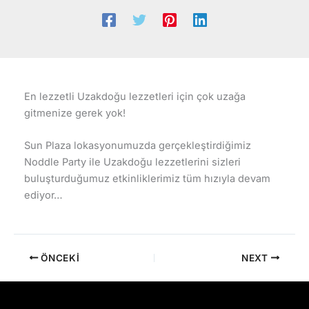
En lezzetli Uzakdoğu lezzetleri için çok uzağa
gitmenize gerek yok!
Sun Plaza lokasyonumuzda gerçekleştirdiğimiz
Noddle Party ile Uzakdoğu lezzetlerini sizleri
buluşturduğumuz etkinliklerimiz tüm hızıyla devam
ediyor…
ÖNCEKI
NEXT