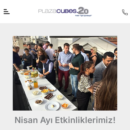
İçeriğe
atla
Nisan Ayı Etkinliklerimiz!