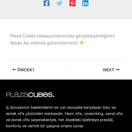
Plaza Cubes lokasyonlarımızda gerçekleştirdiğimiz
Nisan Ayı etkinlik görüntülerimiz!
ÖNCEKI
NEXT
İş dünyasının beklentilerini en üst seviyede karşılayan lüks ve
esnek ofis çözümleri markasıdır. Hazır ofis, coworking, sanal ofis
ve esnek ofis seçenekleriyle, her ölçekteki işletmeye prestijli,
konforlu ve verimli bir çalışma ortamı sunar.