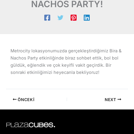
NACHOS PARTY!
Metrocity lokasyonumuzda gerçekleştirdiğimiz Bira &
Nachos Party etkinliğinde biraz sohbet ettik, bol bol
güldük, eğlendik ve çok keyifli vakit geçirdik. Bir
sonraki etkinliğimizi heyecanla bekliyoruz!
ÖNCEKI
NEXT