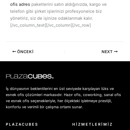
ofis adres
paketlerini satın aldığınızda, kargo ve
telefon gibi şirket işlerinizi profesyonelce biz
yönetiriz, siz de işinize odaklanmak kalır.
[/vc_column_text][/vc_column][/vc_row]
ÖNCEKI
NEXT
İş dünyasının beklentilerini en üst seviyede karşılayan lüks ve
esnek ofis çözümleri markasıdır. Hazır ofis, coworking, sanal ofis
ve esnek ofis seçenekleriyle, her ölçekteki işletmeye prestijli,
konforlu ve verimli bir çalışma ortamı sunar.
PLAZACUBES
HİZMETLERİMİZ