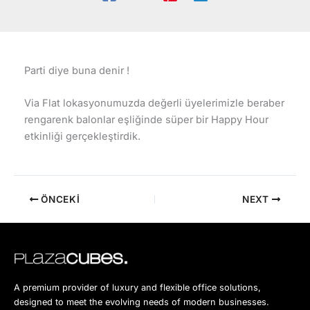
Parti diye buna denir !
Via Flat lokasyonumuzda değerli üyelerimizle beraber
rengarenk balonlar eşliğinde süper bir Happy Hour
etkinliği gerçekleştirdik.
ÖNCEKI
NEXT
A premium provider of luxury and flexible office solutions,
designed to meet the evolving needs of modern businesses.