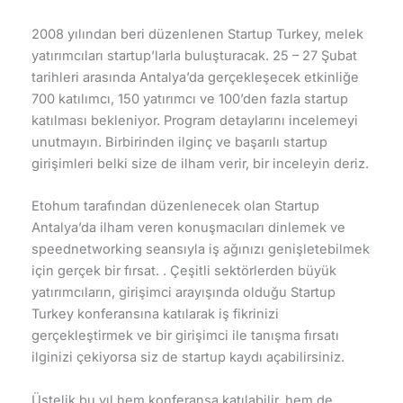
2008 yılından beri düzenlenen Startup Turkey, melek
yatırımcıları startup’larla buluşturacak. 25 – 27 Şubat
tarihleri arasında Antalya’da gerçekleşecek etkinliğe
700 katılımcı, 150 yatırımcı ve 100’den fazla startup
katılması bekleniyor. Program detaylarını incelemeyi
unutmayın. Birbirinden ilginç ve başarılı startup
girişimleri belki size de ilham verir, bir inceleyin deriz.
Etohum tarafından düzenlenecek olan Startup
Antalya’da ilham veren konuşmacıları dinlemek ve
speednetworking
seansı
yla
iş ağınızı genişlet
ebil
mek
için
gerçek bir fırsat.
. Çeşitli sektörlerden büyük
yatırımcıların, girişimci arayışında olduğu Startup
Turkey konferansına katılarak iş fikrinizi
gerçekleştirmek
ve
bir girişimci ile tanışma
fırsatı
ilginizi çekiyorsa
siz de
startup kaydı açabilirsiniz.
Üstelik bu yıl hem konferansa katıl
abilir
, hem de