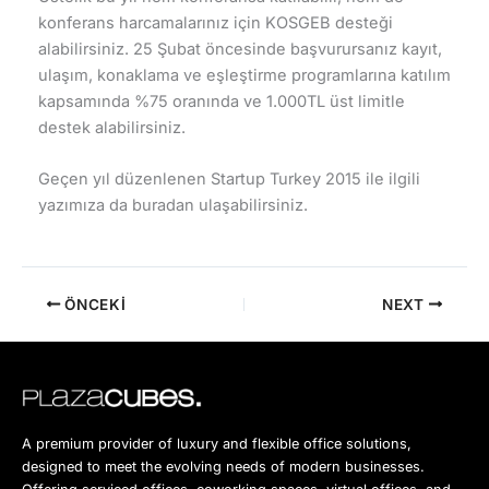
konferans harcamalarınız için
KOSGEB desteği
alabilirsiniz. 25 Şubat öncesinde başvurursanız kayıt,
ulaşım, konaklama ve eşleştirme programlarına katılım
kapsamında %75 oranında ve 1.000TL üst limitle
destek alabilirsiniz.
Geçen yıl düzenlenen Startup Turkey 2015 ile ilgili
yazımıza da buradan ulaşabilirsiniz.
ÖNCEKI
NEXT
A premium provider of luxury and flexible office solutions,
designed to meet the evolving needs of modern businesses.