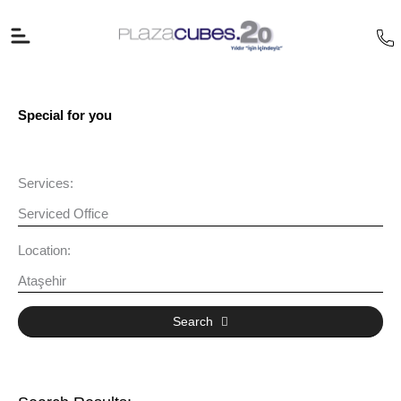
İçeriğe
atla
Special for you
Services:
Service
Location:
Location
Search
Search