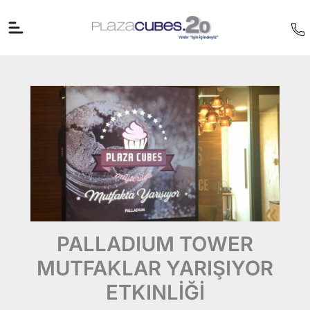
İçeriğe
atla
PALLADIUM TOWER
MUTFAKLAR YARIŞIYOR
ETKINLİĞİ