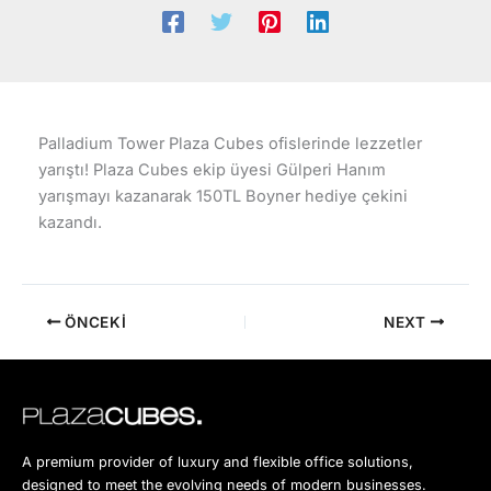
Palladium Tower Plaza Cubes ofislerinde lezzetler
yarıştı! Plaza Cubes ekip üyesi Gülperi Hanım
yarışmayı kazanarak 150TL Boyner hediye çekini
kazandı.
ÖNCEKI
NEXT
A premium provider of luxury and flexible office solutions,
designed to meet the evolving needs of modern businesses.