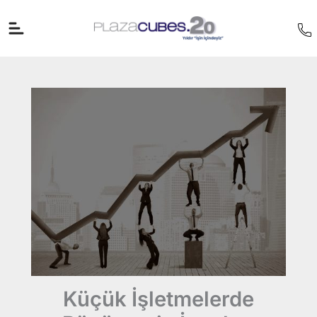
İçeriğe
atla
Küçük İşletmelerde