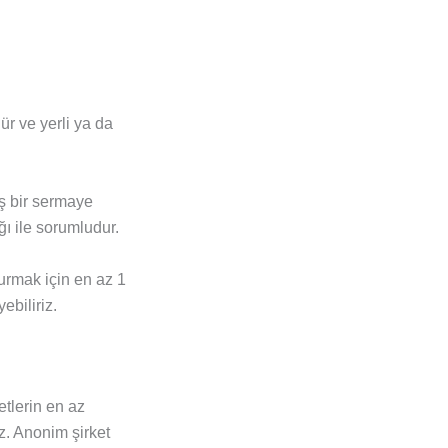
ür ve yerli ya da
üş bir sermaye
ı ile sorumludur.
urmak için en az 1
ebiliriz.
tlerin en az
. Anonim şirket