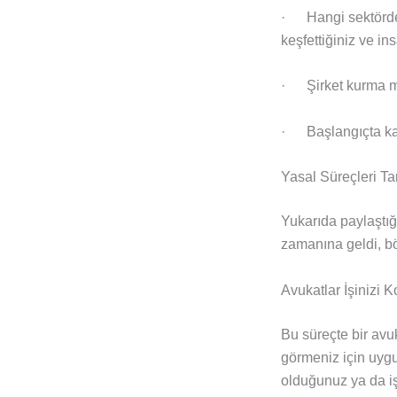
· Hangi sektörde 
keşfettiğiniz ve i
· Şirket kurma ma
· Başlangıçta kaç 
Yasal Süreçleri 
Yukarıda paylaştığ
zamanına geldi, böy
Avukatlar İşinizi Ko
Bu süreçte bir avu
görmeniz için uyg
olduğunuz ya da işi