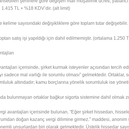
edilen şehirlere göre değişen mali müşavirlik ücreti, yabancı 
n 1.415 TL + %18 KDV’dir. (alt limit)
lime sayısındaki değişikliklere göre toplam tutar değişebilir.
an satış işi yapıldığı için dahil edilmemiştir. (ortalama 1.250 
tajları
antajları içerisinde, şirket kurmak isteyenler açısından tercih e
yı sadece mal varlığı ile sorumlu olması” gelmektedir. Ortaklar, 
luluk altındadır; kamu borçlarına yönelik sorumluluk ise yönet
da bulunmayan ortaklar bağkur sigorta sistemine dahil olmak zo
gi avantajları içerisinde bulunan, “Eğer şirket hissedarı, hissel
rumdan doğan kazanç vergi dilimine girmez.” maddesi, anonim 
 önemli unsurlardan biri olarak gelmektedir. Üstelik hissedar say