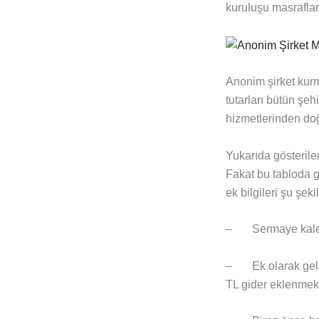
kuruluşu masrafları 
Anonim şirket kurma
tutarları bütün şeh
hizmetlerinden doğ
Yukarıda gösterilen
Fakat bu tabloda gö
ek bilgileri şu şeki
– Sermaye kalemi 
– Ek olarak gelen 
TL gider eklenmekt