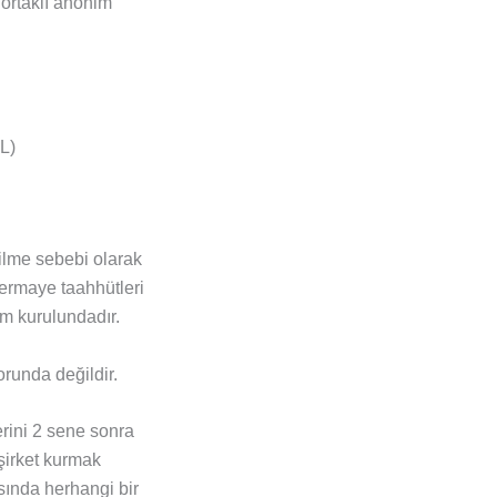
ortaklı anonim
TL)
dilme sebebi olarak
sermaye taahhütleri
im kurulundadır.
runda değildir.
erini 2 sene sonra
şirket kurmak
ısında herhangi bir