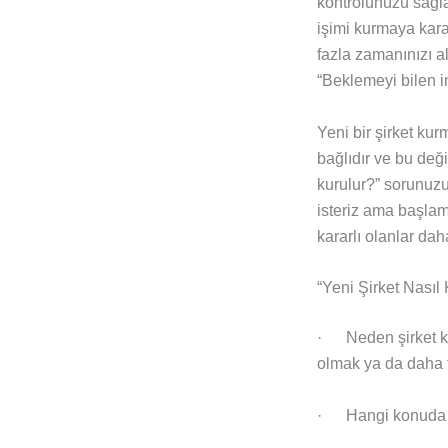
kontrolünüzü sağla
işimi kurmaya kara
fazla zamanınızı a
“Beklemeyi bilen in
Yeni bir şirket ku
bağlıdır ve bu deği
kurulur?” sorunuz
isteriz ama başla
kararlı olanlar da
“Yeni Şirket Nası
· Neden şirket ku
olmak ya da daha fa
· Hangi konuda ke