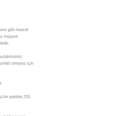
ulur gibi masraf
nız müşavir
edir.
ulabilirsiniz.
rlıklı olmanız için
r.
a bir şekilde 250