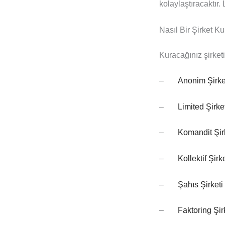
kolaylaştıracaktır
Nasıl Bir Şirket Ku
Kuracağınız şirketi
–
Anonim Şirket
–
Limited Şirket
–
Komandit Şir
–
Kollektif Şirk
–
Şahıs Şirketi
–
Faktoring Şir