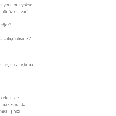
istiyorsunuz yoksa
 ürününüz mü var?
değer?
a çalışmalısınız?
süreçleri araştırma
a eksisiyle
 Almak zorunda
ması işinizi