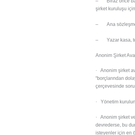
– Biraz önce bahs
şirket kuruluşu içi
– Ana sözleşme ke
– Yazar kasa, topt
Anonim Şirket Avan
· Anonim şirket av
“borçlarından dola
çerçevesinde sorum
· Yönetim kurulun
· Anonim şirket ver
devrederse, bu du
isteyenler için en