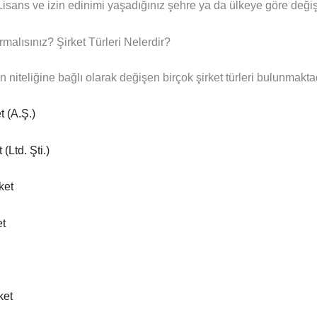
. Lisans ve izin edinimi yaşadığınız şehre ya da ülkeye göre deği
rmalısınız? Şirket Türleri Nelerdir?
n niteliğine bağlı olarak değişen birçok şirket türleri bulunmaktad
 (A.Ş.)
 (Ltd. Şti.)
ket
et
ket