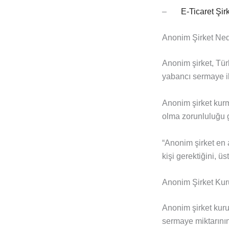
–
E-Ticaret Şirk
Anonim Şirket Ned
Anonim şirket, Türk
yabancı sermaye ile
Anonim şirket kurm
olma zorunluluğu g
“Anonim şirket en 
kişi gerektiğini, üs
Anonim Şirket Kuru
Anonim şirket kuru
sermaye miktarını