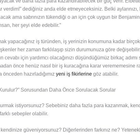
yacak ve daha fazla para kazandırabilecek bir güç verir. Elbett
r verdim!” dediğiniz anda elde etmeyeceksiniz. Belki aylarınızı,
lacak ama sabrınızın tükendiği o an için çok uygun bir Benjamin 
san, her şeyi elde edebilir.”
rmak yapacağınız iş türünden, iş yerinizin konumuna kadar birço
şkenler her zaman farklılaşıp sizin durumunuza göre değişebilir. 
un cevabı için yardımcı olacağınızı düşündüğümüz birkaç adımı 
madan önce henüz nasıl bir iş kuracağına karar verememesine 
ha önceden hazırladığımız
yeni iş fikirlerine
göz atabilir.
l Kurulur?” Sorusundan Daha Önce Sorulacak Sorular
rmak istiyorsunuz? Sebebiniz daha fazla para kazanmak, kendi
rklı sebepler olabilir.
ndinize güveniyorsunuz? Diğerlerinden farkınız ne? Yetenekle