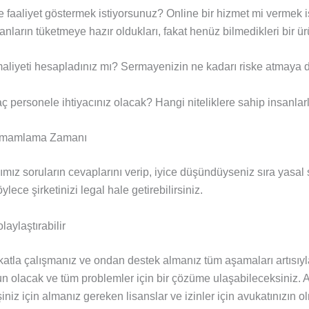
faaliyet göstermek istiyorsunuz? Online bir hizmet mi vermek 
nsanların tüketmeye hazır oldukları, fakat henüz bilmedikleri bir
liyeti hesapladınız mı? Sermayenizin ne kadarı riske atmaya 
personele ihtiyacınız olacak? Hangi niteliklere sahip insanlarl
Tamamlama Zamanı
ımız soruların cevaplarını verip, iyice düşündüyseniz sıra yasal 
lece şirketinizi legal hale getirebilirsiniz.
laylaştırabilir
katla çalışmanız ve ondan destek almanız tüm aşamaları artısıyl
un olacak ve tüm problemler için bir çözüme ulaşabileceksiniz.
niz için almanız gereken lisanslar ve izinler için avukatınızın ol