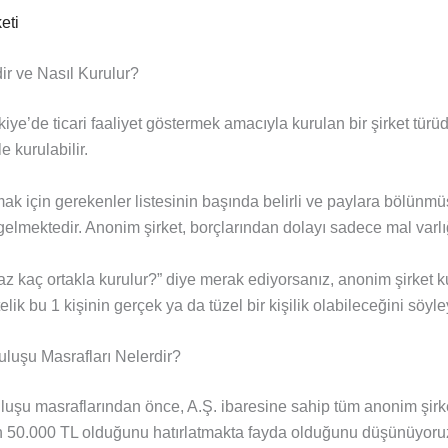
eti
ir ve Nasıl Kurulur?
iye’de ticari faaliyet göstermek amacıyla kurulan bir şirket türüd
 kurulabilir.
ak için gerekenler listesinin başında belirli ve paylara bölünm
elmektedir. Anonim şirket, borçlarından dolayı sadece mal varlığ
az kaç ortakla kurulur?” diye merak ediyorsanız, anonim şirket k
telik bu 1 kişinin gerçek ya da tüzel bir kişilik olabileceğini söyley
luşu Masrafları Nelerdir?
luşu masraflarından önce, A.Ş. ibaresine sahip tüm anonim şirke
n 50.000 TL olduğunu hatırlatmakta fayda olduğunu düşünüyoruz