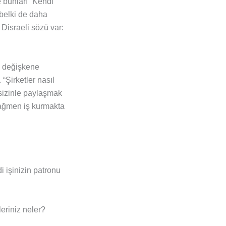
e bunları “Kendi
 belki de daha
Disraeli sözü var:
k değişkene
“Şirketler nasıl
sizinle paylaşmak
rağmen iş kurmakta
 işinizin patronu
riniz neler?