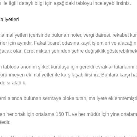
ile ilgili detaylı bilgi için aşağıdaki tabloyu inceleyebilirsiniz.
 maliyetleri içerisinde bulunan noter, vergi dairesi, rekabet kur
irler için aynıdır. Fakat ticaret odasına kayıt işlemleri ve alacağı
acak olan ücret miktarı şehirden şehre değişiklik gösterebilmekt
 tabloda anonim şirket kuruluşu için gerekli evraklar tutarlarını b
rünmeyen ek maliyetler ile karşılaşabilirsiniz. Bunlara karşı hazı
lde sıraladık:
altında bulunan sermaye bloke tutarı, maliyete eklenmemişti
her ortak için ortalama 150 TL ve her müdür için yine ortalam
edir.