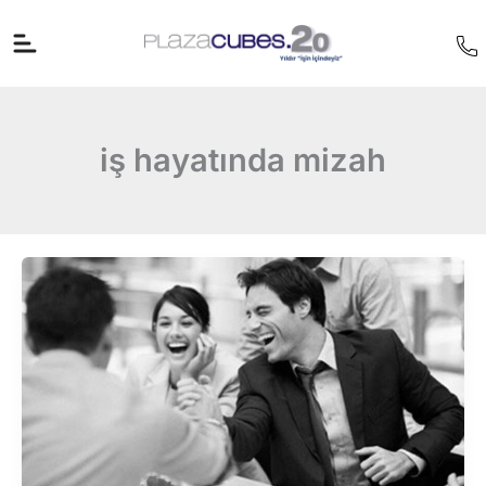
İçeriğe
atla
iş hayatında mizah