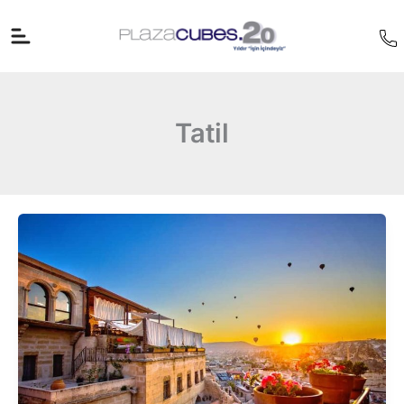
İçeriğe
atla
Tatil