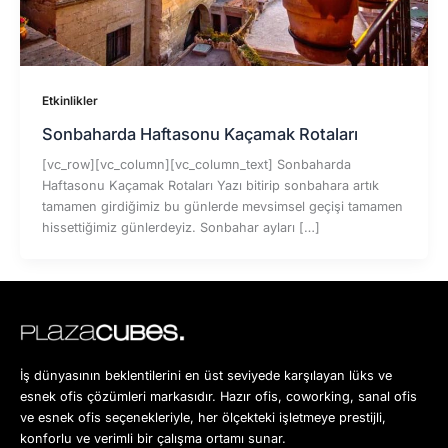
Etkinlikler
Sonbaharda Haftasonu Kaçamak Rotaları
[vc_row][vc_column][vc_column_text] Sonbaharda
Haftasonu Kaçamak Rotaları Yazı bitirip sonbahara artık
tamamen girdiğimiz bu günlerde mevsimsel geçişi tamamen
hissettiğimiz günlerdeyiz. Sonbahar ayları […]
İş dünyasının beklentilerini en üst seviyede karşılayan lüks ve
esnek ofis çözümleri markasıdır. Hazır ofis, coworking, sanal ofis
ve esnek ofis seçenekleriyle, her ölçekteki işletmeye prestijli,
konforlu ve verimli bir çalışma ortamı sunar.