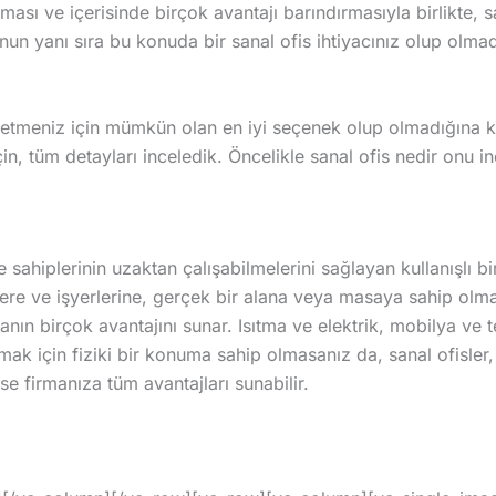
ması ve içerisinde birçok avantajı barındırmasıyla birlikte, s
nun yanı sıra bu konuda bir sanal ofis ihtiyacınız olup olmadı
işletmeniz için mümkün olan en iyi seçenek olup olmadığına 
in, tüm detayları inceledik. Öncelikle sanal ofis nedir onu i
e sahiplerinin uzaktan çalışabilmelerini sağlayan kullanışlı bi
cilere ve işyerlerine, gerçek bir alana veya masaya sahip olma
anın birçok avantajını sunar. Isıtma ve elektrik, mobilya ve t
şmak için fiziki bir konuma sahip olmasanız da, sanal ofisler,
 firmanıza tüm avantajları sunabilir.