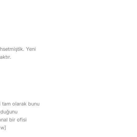
hsetmiştik. Yeni
aktır.
si tam olarak bunu
olduğunu
nal bir ofisi
ow]