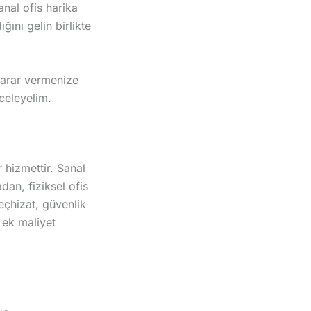
anal ofis harika
ğını gelin birlikte
karar vermenize
nceleyelim.
r hizmettir. Sanal
dan, fiziksel ofis
eçhizat, güvenlik
 ek maliyet