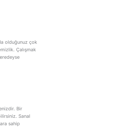
unda olduğunuz çok
temizlik. Çalışmak
 neredeyse
nizdir. Bir
lirsiniz. Sanal
ara sahip