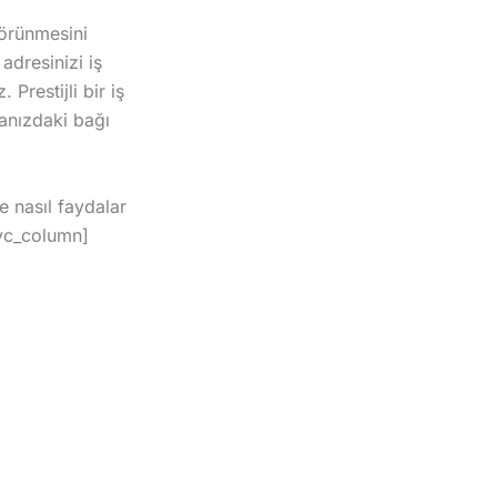
görünmesini
adresinizi iş
Prestijli bir iş
ranızdaki bağı
e nasıl faydalar
[vc_column]