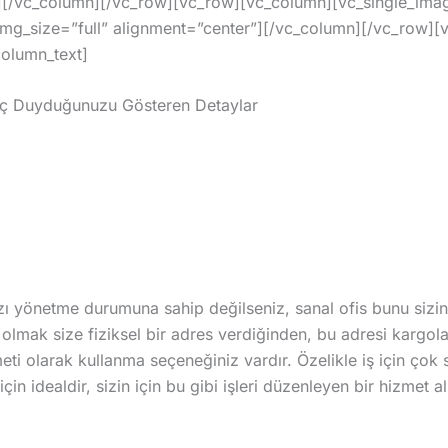
][/vc_column][/vc_row][vc_row][vc_column][vc_single_ima
g_size=”full” alignment=”center”][/vc_column][/vc_row][
olumn_text]
yaç Duyduğunuzu Gösteren Detaylar
zı yönetme durumuna sahip değilseniz, sanal ofis bunu sizin 
 olmak size fiziksel bir adres verdiğinden, bu adresi kargola
ti olarak kullanma seçeneğiniz vardır. Özelikle iş için çok
çin idealdir, sizin için bu gibi işleri düzenleyen bir hizmet a