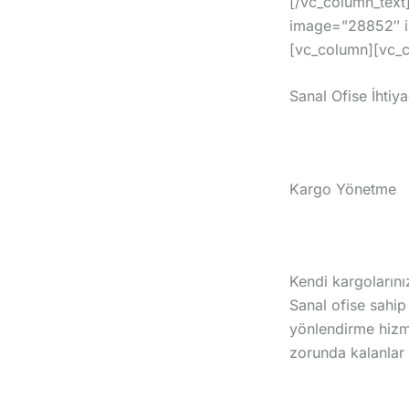
[/vc_column_text
image=”28852″ im
[vc_column][vc_c
Sanal Ofise İhti
Kargo Yönetme
Kendi kargolarını
Sanal ofise sahip
yönlendirme hizme
zorunda kalanlar i