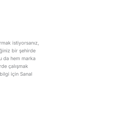
rmak istiyorsanız,
ğiniz bir şehirde
 bu da hem marka
irde çalışmak
bilgi için Sanal