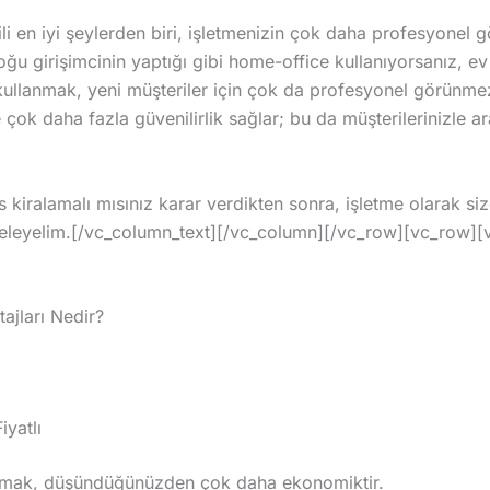
gili en iyi şeylerden biri, işletmenizin çok daha profesyonel 
oğu girişimcinin yaptığı gibi home-office kullanıyorsanız, ev 
kullanmak, yeni müşteriler için çok da profesyonel görünmez. 
e çok daha fazla güvenilirlik sağlar; bu da müşterilerinizle a
is kiralamalı mısınız karar verdikten sonra, işletme olarak siz
nceleyelim.[/vc_column_text][/vc_column][/vc_row][vc_row]
tajları Nedir?
yatlı
lamak, düşündüğünüzden çok daha ekonomiktir.