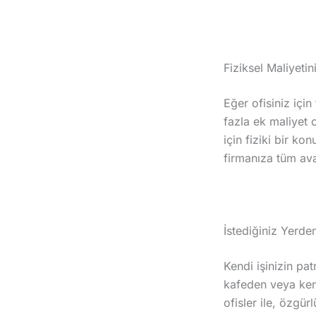
Fiziksel Maliyeti
Eğer ofisiniz içi
fazla ek maliyet 
için fiziki bir k
firmanıza tüm avan
İstediğiniz Yerd
Kendi işinizin pat
kafeden veya kend
ofisler ile, özg