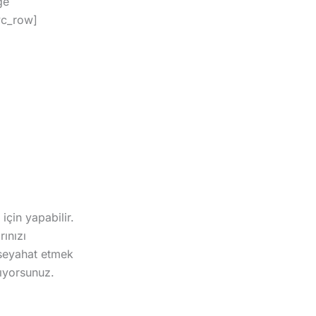
ge
vc_row]
için yapabilir.
rınızı
 seyahat etmek
lıyorsunuz.