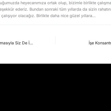
uluğumuzda heyecanımıza ortak olup, bizimle birlikte çalışma
eşekkür ederiz. Bundan sonraki tüm yıllarda da sizin rahatın
 çalışıyor olacağız. Birlikte daha nice güzel yıllara…
Yeşil Ofis Uygulamasıyla Siz De İşyerinizde Tasarruf Edin, Doğayı Koruyun…
İşe Konsant