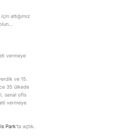
için attığımız
 olun…
meti vermeye
verdik ve 15.
ece 35 ülkede
, sanal ofis
meti vermeye
is Park
’ta açtık.