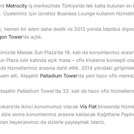
ent
Metrocity
iş merkezinde Türkiye’de tek katta bulunan en 
. Üyelerimiz için ücretsiz Business Lounge kullanım hizmetini
, hemen bir adım daha dedik ve 2013 yılında İstanbul dışında
gon Tower
’da açtık.
ğimizde Maslak Sun Plaza’da 19. katı da konumlarımız arasına
un Plaza lobi katında açık masa – ofis kiralama konsepti ol
 de hizmetlerimiz arasına dahil ettik. 2014 yılındaki girişiml
vam etti. Ataşehir
Palladium Tower
’da yeni hazır ofis merkez
Ataşehir Palladium Tower’da 33. katı da hazır ofis hizmetlerim
Ankara’da ikinci konumumuz olacak
Via Flat
binasında hizm
r süre sonra konumlarımız arasına katılacak Kağıthane Papir
 olan heyecanımızı da sizlerle paylaşmak isteriz.