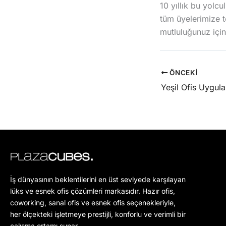
10 yıllık bu yolc
tüm üyelerimize t
mutluluğunuz için
ÖNCEKI
İş dünyasının beklentilerini en üst seviyede karşılayan
lüks ve esnek ofis çözümleri markasıdır. Hazır ofis,
coworking, sanal ofis ve esnek ofis seçenekleriyle,
her ölçekteki işletmeye prestijli, konforlu ve verimli bir
çalışma ortamı sunar.