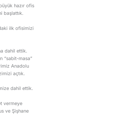
büyük hazır ofis
 başlattık.
ki ilk ofisimizi
 dahil ettik.
an “sabit-masa”
erimiz Anadolu
imizi açtık.
ize dahil ettik.
et vermeye
us ve Şişhane