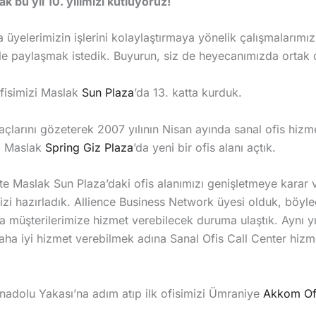
k bu yıl 10. yılımızı kutluyoruz!
üyelerimizin işlerini kolaylaştırmaya yönelik çalışmalarımız 
rle paylaşmak istedik. Buyurun, siz de heyecanımızda ortak
ofisimizi Maslak
Sun Plaza
’da 13. katta kurduk.
yaçlarını gözeterek 2007 yılının Nisan ayında sanal ofis hiz
l, Maslak
Spring Giz Plaza
’da yeni bir ofis alanı açtık.
ikte Maslak Sun Plaza’daki ofis alanımızı genişletmeye karar 
mizi hazırladık. Allience Business Network üyesi olduk, böyl
müşterilerimize hizmet verebilecek duruma ulaştık. Aynı yıl
aha iyi hizmet verebilmek adına Sanal Ofis Call Center hiz
nadolu Yakası’na adım atıp ilk ofisimizi Ümraniye
Akkom Of