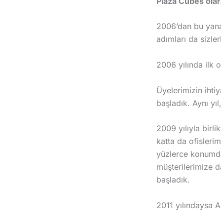
Plaza Cubes olara
2006’dan bu yana 
adımları da sizle
2006 yılında ilk 
Üyelerimizin ihti
başladık. Aynı yı
2009 yılıyla birl
katta da ofisleri
yüzlerce konumda 
müşterilerimize d
başladık.
2011 yılındaysa A