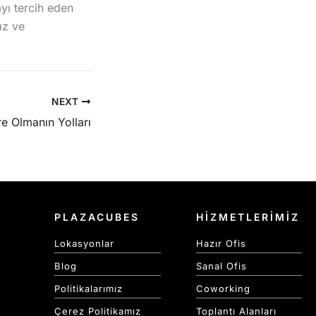
yı tercih eden
ız ve
NEXT
re Olmanın Yolları
PLAZACUBES
HİZMETLERİMİZ
Lokasyonlar
Hazır Ofis
Blog
Sanal Ofis
Politikalarımız
Coworking
Çerez Politikamız
Toplantı Alanları